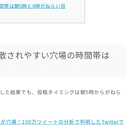
間帯は朝5時と8時がねらい目
散されやすい穴場の時間帯は
調査した結果でも、投稿タイミングは朝5時からがねら
朝5時が穴場！100万ツイートの分析で判明したTwitterで