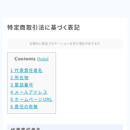
インフラエンジニアめも
特定商取引法に基づく表記
記事内に商品プロモーションを含む場合があります
Contents
[
hide
]
1
代表責任者名
2
所在地
3
電話番号
4
メールアドレス
5
ホームページURL
6
責任の有無